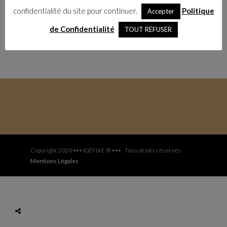
confidentialité du site pour continuer.
Politique
Accepter
de Confidentialité
TOUT REFUSER
Copyright 2020 ••• IDÉFIXE ® ••• . Tous droits réservés.
Mentions Légales