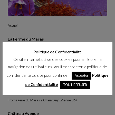
Accueil
La Ferme du Maras
12 FEBRUARY 2014
NO COMMENT
READ MORE
Politique de Confidentialité
Ce site internet utilise des cookies pour améliorer la
navigation des utilisateurs. Veuillez accepter la politique de
confidentialité du site pour continuer.
Politique
Accepter
de Confidentialité
TOUT REFUSER
Fromagerie du Maras à Chauvigny (Vienne 86)
Château Avenue