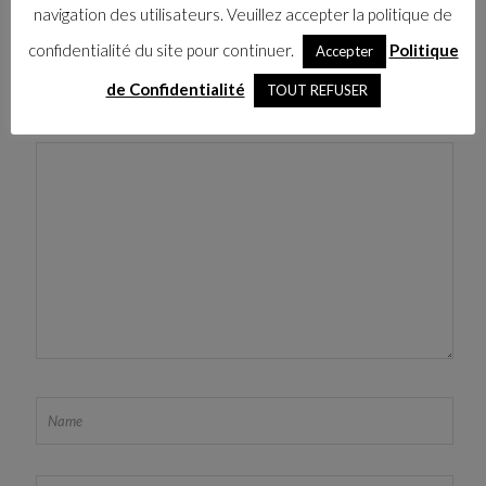
navigation des utilisateurs. Veuillez accepter la politique de
LEAVE A REPLY
confidentialité du site pour continuer.
Politique
Accepter
Your email address will not be published.
Required fields are
de Confidentialité
TOUT REFUSER
marked
*